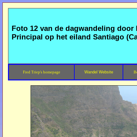
Foto 12 van de dagwandeling door h
Principal op het eiland Santiago (C
Fred Triep's homepage
Wandel Website
B