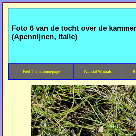
Foto 6 van de tocht over de kammen
(Apennijnen, Italie)
Fred Triep's homepage
Wandel Website
B