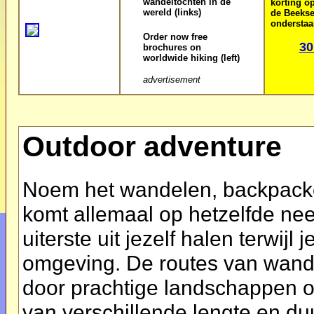
wandeltochten in de
korting o
wereld (links)
de Beeks
onderstaa
Order now free
30
brochures on
worldwide hiking (left)
advertisement
Outdoor adventure
Noem het wandelen, backpacken
komt allemaal op hetzelfde neer
uiterste uit jezelf halen terwi
omgeving. De routes van wande
door prachtige landschappen of
van verschillende lengte en du