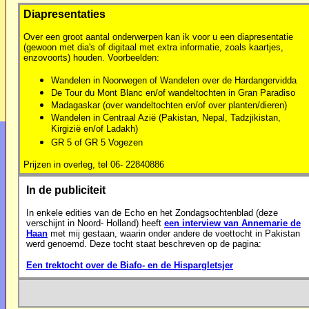
Diapresentaties
Over een groot aantal onderwerpen kan ik voor u een diapresentatie
(gewoon met dia's of digitaal met extra informatie, zoals kaartjes,
enzovoorts) houden. Voorbeelden:
Wandelen in Noorwegen of Wandelen over de Hardangervidda
De Tour du Mont Blanc en/of wandeltochten in Gran Paradiso
Madagaskar (over wandeltochten en/of over planten/dieren)
Wandelen in Centraal Azië (Pakistan, Nepal, Tadzjikistan,
Kirgizië en/of Ladakh)
GR 5 of GR 5 Vogezen
Prijzen in overleg, tel 06- 22840886
In de publiciteit
In enkele edities van de Echo en het Zondagsochtenblad (deze
verschijnt in Noord- Holland) heeft
een interview van Annemarie de
Haan
met mij gestaan, waarin onder andere de voettocht in Pakistan
werd genoemd. Deze tocht staat beschreven op de pagina:
Een trektocht over de Biafo- en de Hispargletsjer