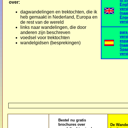
to t
over:
Engl
vers
dagwandelingen en trektochten, die ik
(naa
heb gemaakt in Nederland, Europa en
Enge
vers
de rest van de wereld
links naar wandelingen, die door
anderen zijn beschreven
para
vers
voedsel voor trektochten
espa
wandelgidsen (besprekingen)
(naa
Spaa
vers
Bestel nu gratis
brochures over
De Wandel